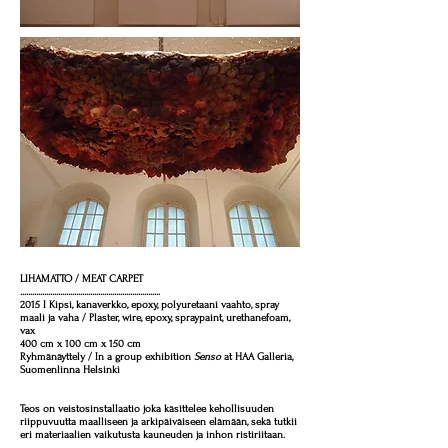
LIHAMATTO / MEAT CARPET
......................................................................
2015 I Kipsi, kanaverkko, epoxy, polyuretaani vaahto, spray
maali ja vaha / Plaster, wire, epoxy, spraypaint, urethanefoam,
vax
400 cm x 100 cm x 150 cm
Ryhmänäyttely / In a group exhibition
Senso
at HAA Galleria,
Suomenlinna Helsinki
Teos on veistosinstallaatio joka käsittelee kehollisuuden
riippuvuutta maalliseen ja arkipäiväiseen elämään, sekä tutkii
eri materiaalien vaikutusta kauneuden ja inhon ristiriitaan.