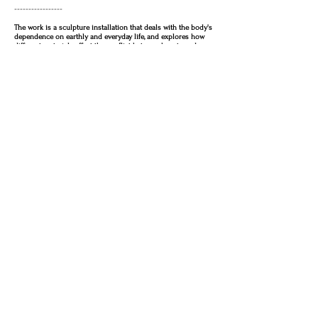
-----------------
The work is a sculpture installation that deals with the body's
dependence on earthly and everyday life, and explores how
different materials affect the conflict between beauty and
disgust.