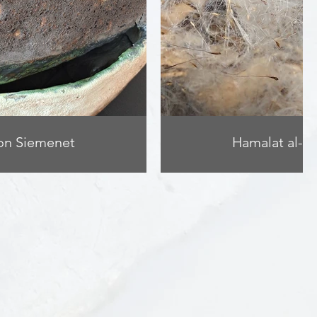
on Siemenet
Hamalat al-'A